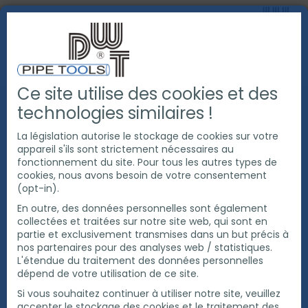
Ce site utilise des cookies et des
PRODUITS
COUPE ET CHANFREINAGE DE TUBE
technologies similaires !
MACHINES À COUPER ET À CHANFREINER LES TUYAUX
ENTRAÎNÉES PAR CHAÎNE
La législation autorise le stockage de cookies sur votre
MACHINE À COUPER LES TUBES EXACT INFINITY
appareil s'ils sont strictement nécessaires au
fonctionnement du site. Pour tous les autres types de
cookies, nous avons besoin de votre consentement
(opt-in).
En outre, des données personnelles sont également
collectées et traitées sur notre site web, qui sont en
partie et exclusivement transmises dans un but précis à
nos partenaires pour des analyses web / statistiques.
L'étendue du traitement des données personnelles
dépend de votre utilisation de ce site.
Si vous souhaitez continuer à utiliser notre site, veuillez
accepter le stockage des cookies et le traitement des