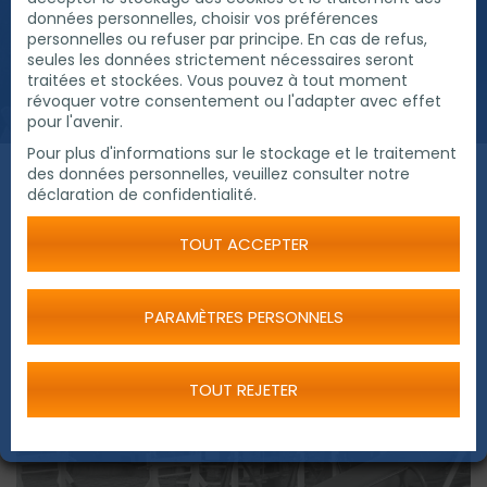
a chaine qui amene une meilleures productivité et
données personnelles, choisir vos préférences
qualité pour le soudage et un environnement plus
personnelles ou refuser par principe. En cas de refus,
seules les données strictement nécessaires seront
sur pour les utilisateurs Simplement le meilleur
traitées et stockées. Vous pouvez à tout moment
equipment pour réaliser une soudure de pipe
révoquer votre consentement ou l'adapter avec effet
parfaite.
pour l'avenir.
Pour plus d'informations sur le stockage et le traitement
des données personnelles, veuillez consulter notre
déclaration de confidentialité.
TOUT ACCEPTER
PARAMÈTRES PERSONNELS
TOUT REJETER