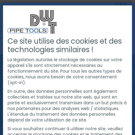
Ce site utilise des cookies et des
PRODUITS
OUTILS POUR TUBE
technologies similaires !
La législation autorise le stockage de cookies sur votre
OUTILS POUR TUBE
appareil s'ils sont strictement nécessaires au
fonctionnement du site. Pour tous les autres types de
cookies, nous avons besoin de votre consentement
(opt-in).
Accessoires pour une soudure parfaite
En outre, des données personnelles sont également
La soudure de tube et de pipeline est aujourd´hui
collectées et traitées sur notre site web, qui sont en
un travail precis qui demande les meilleures
partie et exclusivement transmises dans un but précis à
equipements que ce soit en atelier quand chantier.
nos partenaires pour des analyses web / statistiques.
Dans le process de soudage de pipe il est
L'étendue du traitement des données personnelles
necessaires d´utiliser les outils les plus adaptés ,
dépend de votre utilisation de ce site.
comme les chanfreineuses, coupe a froid , support
Si vous souhaitez continuer à utiliser notre site, veuillez
tube, clamps d´alignement et clamp d´alignement
accepter le stockage des cookies et le traitement des