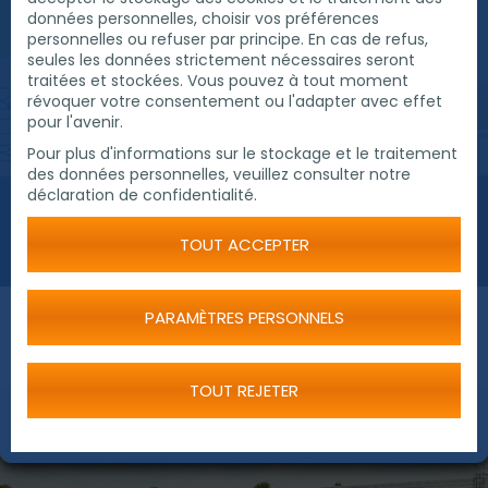
produit désormais au moins 87 000 kWh
données personnelles, choisir vos préférences
d'électricité par an. Environ 45 000 kWh sont utilisés
personnelles ou refuser par principe. En cas de refus,
seules les données strictement nécessaires seront
pour les besoins propres de l'entreprise. Cela
traitées et stockées. Vous pouvez à tout moment
correspond à environ 52%. Le reste est injecté dans
révoquer votre consentement ou l'adapter avec effet
le réseau. Ce qui est bien : L'électricité
pour l'avenir.
autoproduite est exempte d'énergie nucléaire,
Pour plus d'informations sur le stockage et le traitement
exempte de combustibles fossiles et exempte de
des données personnelles, veuillez consulter notre
la hausse des prix de l'électricité. En d'autres
déclaration de confidentialité.
termes, ce rendement électrique correspond à 12
000 kg de houille qu'il n'est pas nécessaire de brûler
TOUT ACCEPTER
pour produire de l'électricité.
PARAMÈTRES PERSONNELS
TOUT REJETER
The power of the sun