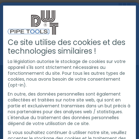
Ce site utilise des cookies et des
SUR NOUS
DURABILITÉ
PROJETS EN COURS
technologies similaires !
LA PUISSANCE DU SOLEIL
La législation autorise le stockage de cookies sur votre
appareil s'ils sont strictement nécessaires au
fonctionnement du site. Pour tous les autres types de
LA PUISSANCE DU
cookies, nous avons besoin de votre consentement
(opt-in).
SOLEIL
En outre, des données personnelles sont également
collectées et traitées sur notre site web, qui sont en
partie et exclusivement transmises dans un but précis à
nos partenaires pour des analyses web / statistiques.
Le plus grand projet à ce jour est toutefois
L'étendue du traitement des données personnelles
l'installation photovoltaïque avec 362 modules
dépend de votre utilisation de ce site.
solaires sur le toit de la halle, mise en service cette
Si vous souhaitez continuer à utiliser notre site, veuillez
année. L'installation photovoltaïque de 99,5 kWc
accepter le stockage des cookies et le traitement des