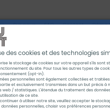
ns
Sur nous
FAQ
Contact
Démo E
ise des cookies et des technologies simi
torise le stockage de cookies sur votre appareil s'ils sont 
nctionnement du site. Pour tous les autres types de cook
consentement (opt-in).
e fournisseur d'outils à
nées personnelles sont également collectées et traitées 
agne. Aujourd'hui DWT
partie et exclusivement transmises dans un but précis à 
s web / statistiques. L'étendue du traitement des donnée
ilisation de ce site.
continuer à utiliser notre site, veuillez accepter le stock
s données personnelles, choisir vos préférences personne