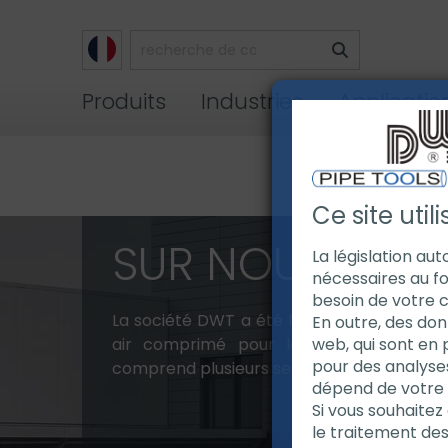
Produits
Industries
Applicatio
Ce site util
SUR NOUS
La législation au
nécessaires au fo
besoin de votre 
La société DWT a été fondée en 1987 comm
En outre, des don
air comprimé pour les mines en Allem
web, qui sont en 
pour des analyse
comprend plusieurs secteurs activités:
dépend de votre ut
Si vous souhaitez 
le traitement de