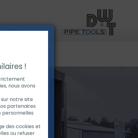
n ligne
laires !
strictement
ies, nous avons
sur notre site
nos partenaires
s personnelles
age des cookies et
lles ou refuser