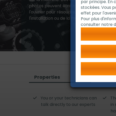
par principe. En 
photos peuvent être mis en place dans le
stockées. Vous 
l'ouvrier pour résoudre les problèmes lors de
effet pour l'avenir
l'installation ou de la maintenance.
Pour plus d'infor
consulter notre d
Properties
Vos a
You or your technicians can
Th
talk directly to our experts
in
ha