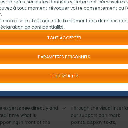
cas de refus, seules les données strictement nécessaires 
 champ de vision de
pouvez à tout moment révoquer votre consentement ou l
 l'utilisation, de
.
mations sur le stockage et le traitement des données pers
éclaration de confidentialité.
TOUT ACCEPTER
PARAMÈTRES PERSONNELS
TOUT REJETER
vantages
e experts see directly and
Through the visual interfa
 real time what is
our support can mark
ppening in front of the
points, display texts,