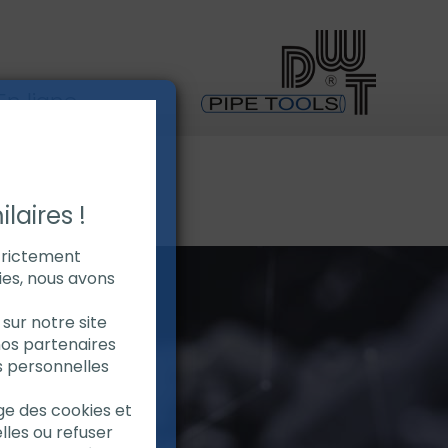
n ligne
laires !
strictement
ies, nous avons
sur notre site
nos partenaires
s personnelles
age des cookies et
lles ou refuser