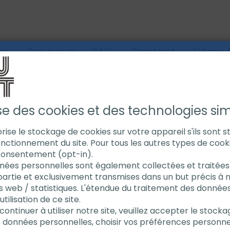
ns
Sur nous
FAQ
Contact
Démo E
ise des cookies et des technologies simi
torise le stockage de cookies sur votre appareil s'ils sont 
PS RÉEL
nctionnement du site. Pour tous les autres types de cook
consentement (opt-in).
nées personnelles sont également collectées et traitées 
partie et exclusivement transmises dans un but précis à 
tre fournis avec des
s web / statistiques. L'étendue du traitement des donnée
 équipe d'experts ou le
ilisation de ce site.
és à tout moment en
continuer à utiliser notre site, veuillez accepter le stock
e assistance en direct
s données personnelles, choisir vos préférences personne
n, des croquis ou des