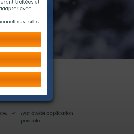
seront traitées et
'adapter avec
onnelles, veuillez
ce,
Worldwide application
possible