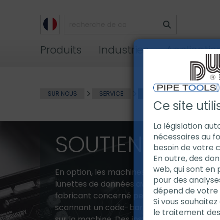
Produits
Industries
Applicatio
SUR NOUS
SERVICE
SOUTIEN EN TEMPS RÉEL
Ce site util
La législation au
SOUTIEN EN TEM
nécessaires au fo
besoin de votre 
En outre, des don
web, qui sont en 
En option, les machines et outils peuvent ê
pour des analyse
lunettes de données avec un mini PC. Notre
dépend de votre ut
fabricant concerné peuvent être contact
Si vous souhaitez 
scannant un code-barres pour recevoir un
le traitement de
sur la machine. Des instructions d'utilisatio