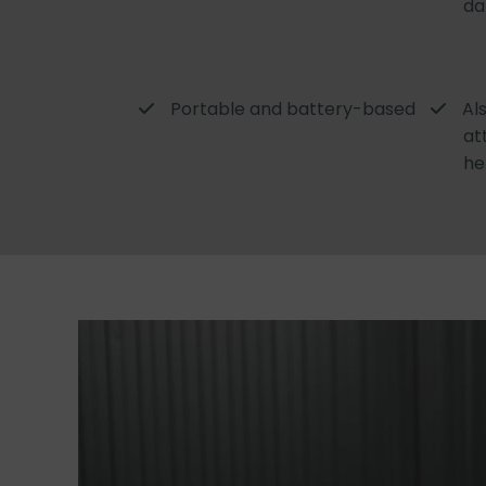
da
Portable and battery-based
Al
at
he