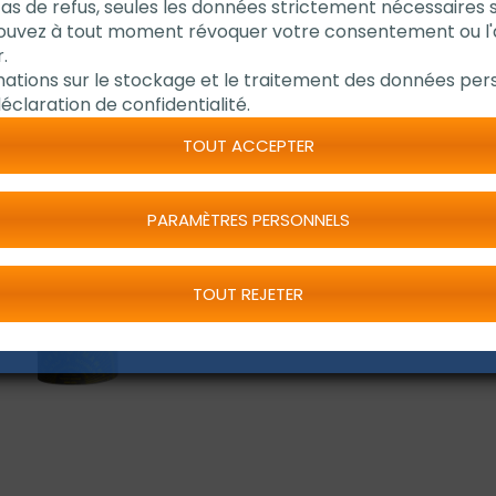
cas de refus, seules les données strictement nécessaires 
Diamètre extérieur d
pouvez à tout moment révoquer votre consentement ou l
Résistant à la chale
.
Idéal pour le traçag
mations sur le stockage et le traitement des données pers
éclaration de confidentialité.
TOUT ACCEPTER
PARAMÈTRES PERSONNELS
DEMANDE
TOUT REJETER