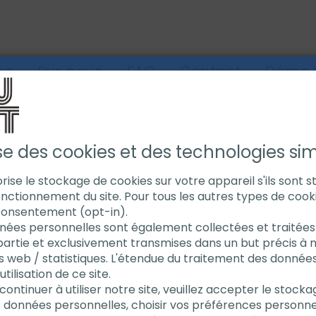
ns
Sur nous
FAQ
Contact
Démo E
UAGE DE TUYAUX
BANDE DE TRAÇAGE
ise des cookies et des technologies simi
torise le stockage de cookies sur votre appareil s'ils sont 
nctionnement du site. Pour tous les autres types de cook
Bande d
consentement (opt-in).
nées personnelles sont également collectées et traitées 
partie et exclusivement transmises dans un but précis à 
s web / statistiques. L'étendue du traitement des donnée
le marquage 
ilisation de ce site.
des tuyaux
continuer à utiliser notre site, veuillez accepter le stock
s données personnelles, choisir vos préférences personne