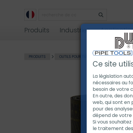
Produits
Industries
Applicatio
PRODUITS
OUTILS POUR TUBE
OUTILS DE MARQ
Ce site util
La législation au
nécessaires au fo
besoin de votre 
En outre, des don
web, qui sont en 
pour des analyse
dépend de votre ut
Si vous souhaitez 
le traitement de