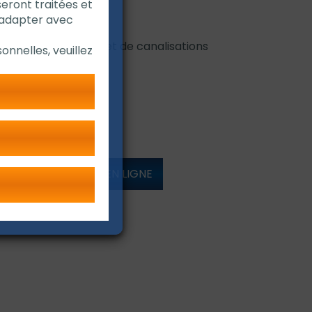
seront traitées et
u tube 3 - 12
'adapter avec
ur jusqu'à 288°C
e externe de tubes et de canalisations
onnelles, veuillez
DÉMONSTRATION EN LIGNE