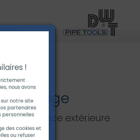
n ligne
laires !
strictement
ies, nous avons
e traçage
sur notre site
nos partenaires
s personnelles
de la surface extérieure
age des cookies et
lles ou refuser