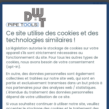
Ce site utilise des cookies et des
PRODUITS
COUPE ET CHANFREINAGE DE TUBE
technologies similaires !
EXACT COUPE TUBE
LAMES DE SCIE CIRCULAIRE
EXACT LAME DE SCIE CERMET
La législation autorise le stockage de cookies sur votre
appareil s'ils sont strictement nécessaires au
fonctionnement du site. Pour tous les autres types de
cookies, nous avons besoin de votre consentement
(opt-in).
En outre, des données personnelles sont également
collectées et traitées sur notre site web, qui sont en
partie et exclusivement transmises dans un but précis à
nos partenaires pour des analyses web / statistiques.
L'étendue du traitement des données personnelles
dépend de votre utilisation de ce site.
Si vous souhaitez continuer à utiliser notre site, veuillez
accepter le stockage des cookies et le traitement des