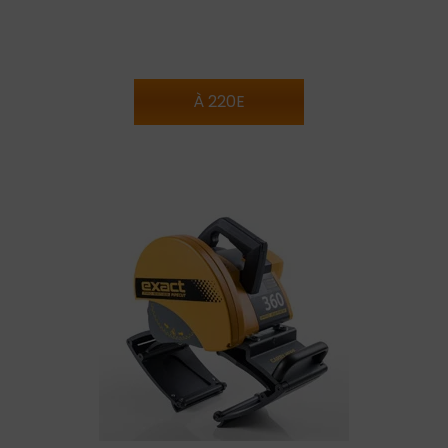
À 220E