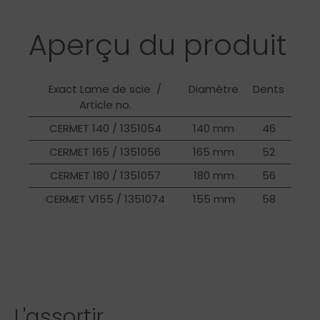
Aperçu du produit
Exact Lame de scie /
Diamètre
Dents
Article no.
CERMET 140 / 1351054
140 mm
46
CERMET 165 / 1351056
165 mm
52
CERMET 180 / 1351057
180 mm
56
CERMET V155 / 1351074
155 mm
58
L'assortir