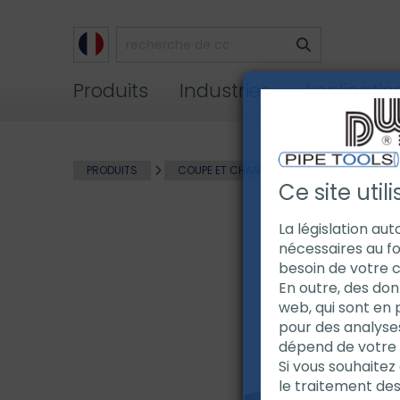
Produits
Industries
Applicatio
PRODUITS
COUPE ET CHANFREINAGE DE TUBE
E
Ce site util
La législation au
nécessaires au fo
besoin de votre 
En outre, des don
web, qui sont en 
pour des analyse
dépend de votre ut
Si vous souhaitez 
le traitement de