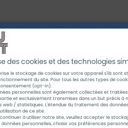
ns
Sur nous
FAQ
Contact
Démo E
XACT COUPE TUBE
SCIES À TUBES
SCIE POUR TUBE EXACT 460 
ise des cookies et des technologies simi
torise le stockage de cookies sur votre appareil s'ils sont 
nctionnement du site. Pour tous les autres types de cook
Scie pou
consentement (opt-in).
nées personnelles sont également collectées et traitées 
partie et exclusivement transmises dans un but précis à 
460 Pro 
s web / statistiques. L'étendue du traitement des donnée
ilisation de ce site.
continuer à utiliser notre site, veuillez accepter le stock
La plus gran
s données personnelles, choisir vos préférences personne