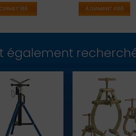
 CERMET 165
À DIAMANT X165
ont également recherch