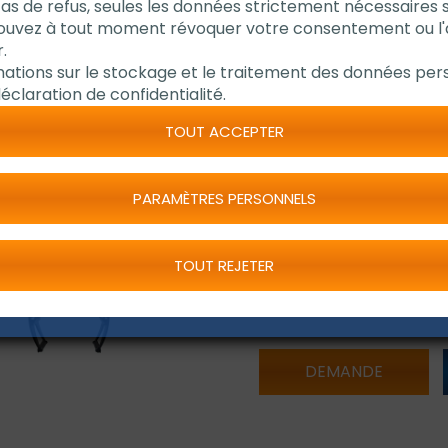
cas de refus, seules les données strictement nécessaires 
pouvez à tout moment révoquer votre consentement ou l
Dispositif de serrag
.
Moteur plus puissan
mations sur le stockage et le traitement des données pers
Plage d'utilisation :
éclaration de confidentialité.
Laser intégré pour 
TOUT ACCEPTER
Indication visuelle d
PARAMÈTRES PERSONNELS
TOUT REJETER
Article no.: 1216276
DEMANDE