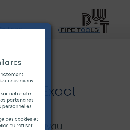
n ligne
PRO SERIES
laires !
strictement
ies, nous avons
r tube Exact
sur notre site
nos partenaires
Series
s personnelles
age des cookies et
de scie à tuyau
lles ou refuser