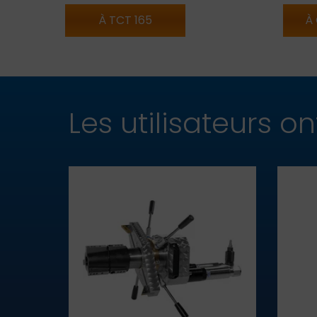
À TCT 165
À
Les utilisateurs 