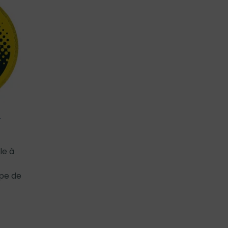
T
le à
pe de