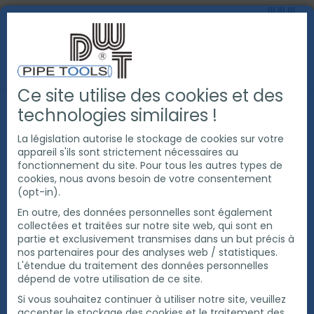
Ce site utilise des cookies et des
PRODUITS
CHANFREINAGE DE TUBE
technologies similaires !
OUTILS POUR MACHINES CHANFREINEUSE DE TUBE
OUTILS DE COUPE
OUTILS DE COUPE POUR DELARDER
La législation autorise le stockage de cookies sur votre
appareil s'ils sont strictement nécessaires au
fonctionnement du site. Pour tous les autres types de
cookies, nous avons besoin de votre consentement
(opt-in).
En outre, des données personnelles sont également
collectées et traitées sur notre site web, qui sont en
partie et exclusivement transmises dans un but précis à
nos partenaires pour des analyses web / statistiques.
L'étendue du traitement des données personnelles
dépend de votre utilisation de ce site.
Si vous souhaitez continuer à utiliser notre site, veuillez
accepter le stockage des cookies et le traitement des