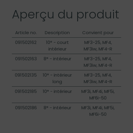
Aperçu du produit
Article no.
Description
Convient pour
091502162
10° - court
MF3-25, MF4,
intérieur
MF3iw, MF4-R
091502163
8° - intérieur
MF3-25, MF4,
MF3iw, MF4-R
091502135
10° - intérieur
MF3-25, MF4,
long
MF3iw, MF4-R
091502185
10° - intérieur
MF3i, MF4i, MF5i,
MF6i-50
091502186
8° - intérieur
MF3i, MF4i, MF5i,
MF6i-50