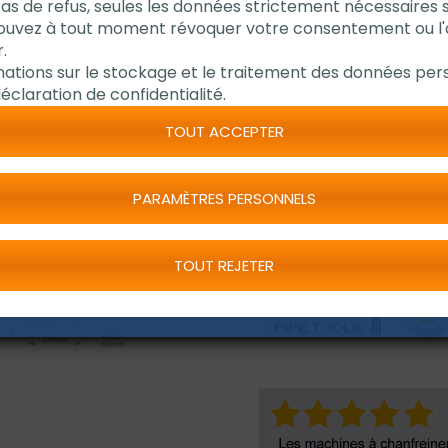
cas de refus, seules les données strictement nécessaires 
20 - 76,1 mm 
pouvez à tout moment révoquer votre consentement ou l
.
mations sur le stockage et le traitement des données pers
Plage de travail ID-O
éclaration de confidentialité.
Epaisseur de la paro
Chanfreinage parfai
TOUT ACCEPTER
tubes
Sans étincelle et ave
PARAMÈTRES PERSONNELS
Haute répétabilité
TOUT REJETER