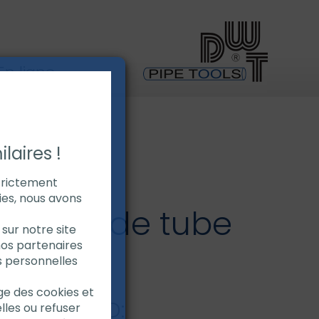
n ligne
laires !
strictement
ies, nous avons
ineuse de tube
sur notre site
nos partenaires
XL
s personnelles
age des cookies et
rrage OD-OD:
lles ou refuser