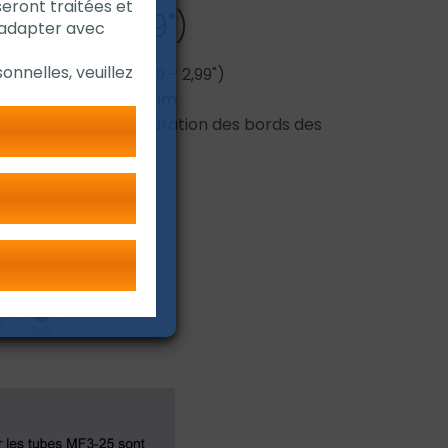
seront traitées et
(0,78 - 2,99")
'adapter avec
onnelles, veuillez
D : 10 - 76,1 mm (0,39 - 2,99")
i du tubes : max. 15 mm
t des tubes et préparation des bords des
c un bruit réduit