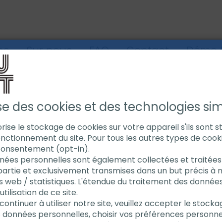
ns
Sur nous
FAQ
Contact
Démo E
EUSE DE TUBE SERRAGE EXTÈRIEUR
CHANFREINEUSE DE TUBE MF3-25 XL
ise des cookies et des technologies simi
torise le stockage de cookies sur votre appareil s'ils sont 
nctionnement du site. Pour tous les autres types de cook
Chanfre
consentement (opt-in).
nées personnelles sont également collectées et traitées 
partie et exclusivement transmises dans un but précis à 
MF3-25 
s web / statistiques. L'étendue du traitement des donnée
ilisation de ce site.
continuer à utiliser notre site, veuillez accepter le stock
Plage de se
s données personnelles, choisir vos préférences personne