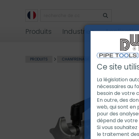
Produits
Industries
Applicatio
PRODUITS
CHANFREINAGE DE TUBE
CHANFREIN
Ce site util
La législation au
nécessaires au fo
besoin de votre 
En outre, des don
web, qui sont en 
pour des analyse
dépend de votre ut
Si vous souhaitez 
le traitement de