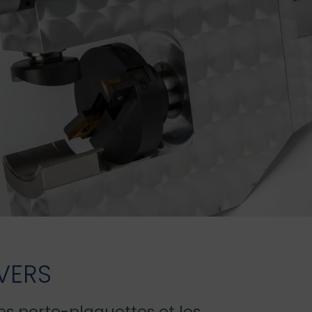
IVERS
es porte-plaquettes et les