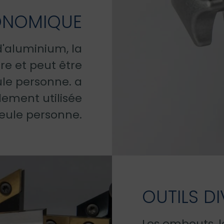
ONOMIQUE
 d'aluminium, la
re et peut être
ule personne. a
ilement utilisée
eule personne.
OUTILS D
Les embouts, l