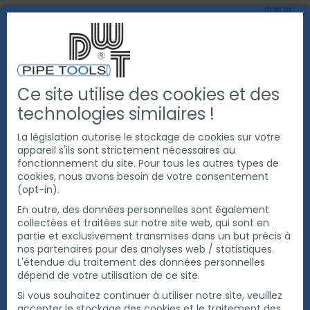
Ce site utilise des cookies et des
PRODUITS
CHANFREINAGE DE TUBE
technologies similaires !
MACHINE À CHANFREINER DE TUBE SERRAGE INTERNE
MACHINE À CHANFREINER DE TUBE MF4I
La législation autorise le stockage de cookies sur votre
appareil s'ils sont strictement nécessaires au
fonctionnement du site. Pour tous les autres types de
cookies, nous avons besoin de votre consentement
(opt-in).
En outre, des données personnelles sont également
collectées et traitées sur notre site web, qui sont en
partie et exclusivement transmises dans un but précis à
nos partenaires pour des analyses web / statistiques.
L'étendue du traitement des données personnelles
dépend de votre utilisation de ce site.
Si vous souhaitez continuer à utiliser notre site, veuillez
accepter le stockage des cookies et le traitement des