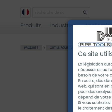
Produits
Industries
Applicatio
PRODUITS
OUTILS POUR TUBE
INERTAGE POUR 
Ce site util
La législation au
nécessaires au fo
besoin de votre 
En outre, des don
web, qui sont en 
pour des analyse
dépend de votre ut
Si vous souhaitez 
le traitement de