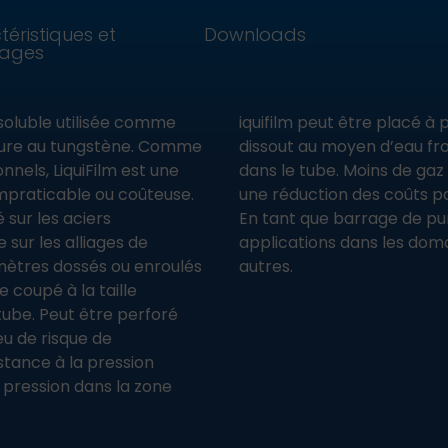
éristiques et
Downloads
ages
osoluble utilisée comme
iquifilm peut être placé à
dure au tungstène. Comme
dissout au moyen d’eau fro
nnels, LiquiFilm est une
dans le tube. Moins de gaz i
impraticable ou coûteuse.
une réduction des coûts p
é sur les aciers
En tant que barrage de pur
 sur les alliages de
applications dans les doma
 mètres dossés ou enroulés
autres.
 coupé à la taille
tube. Peut être perforé
eu de risque de
tance à la pression
pression dans la zone