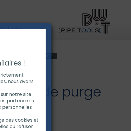
n ligne
T FILM DE PURGE HYDROSOLUBLE
laires !
strictement
ies, nous avons
et film de purge
sur notre site
nos partenaires
luble
s personnelles
age des cookies et
obuste
lles ou refuser