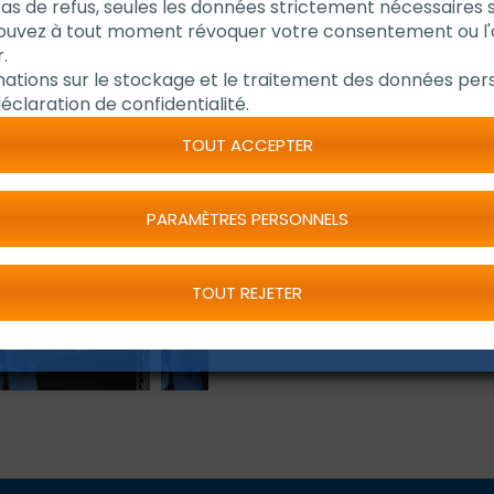
cas de refus, seules les données strictement nécessaires 
pouvez à tout moment révoquer votre consentement ou l
Extrêmement stable 
.
Se dissout complète
mations sur le stockage et le traitement des données pers
Offre des conditions
éclaration de confidentialité.
Convient à l'acier in
TOUT ACCEPTER
PARAMÈTRES PERSONNELS
TOUT REJETER
DEMANDE