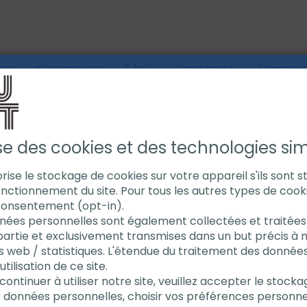
ns
Sur nous
FAQ
Contact
Démo E
SOUDAGE DE TUYAUX
AQUASOL SOLUTIONS DE PURGE
ADHÈSIF E
ise des cookies et des technologies simi
torise le stockage de cookies sur votre appareil s'ils sont 
nctionnement du site. Pour tous les autres types de cook
Adhèsif 
consentement (opt-in).
nées personnelles sont également collectées et traitées 
partie et exclusivement transmises dans un but précis à 
hydroso
s web / statistiques. L'étendue du traitement des donnée
ilisation de ce site.
continuer à utiliser notre site, veuillez accepter le stock
Flexible et r
s données personnelles, choisir vos préférences personne