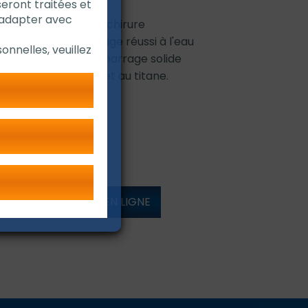
seront traitées et
'adapter avec
et résistant à la déchirure
ment après un rinçage réussi à l'eau
onnelles, veuillez
 optimales pour un barrage solide
oxydable, au duplex et au titane.
DÉMONSTRATION EN LIGNE