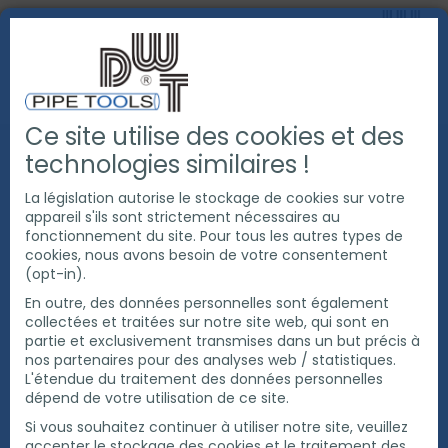
Ce site utilise des cookies et des
PRODUITS
COUPE ET CHANFREINAGE DE TUBE
technologies similaires !
MACHINES À COUPER ET À CHANFREINER LES TUYAUX
ENTRAÎNÉES PAR CHAÎNE
La législation autorise le stockage de cookies sur votre
appareil s'ils sont strictement nécessaires au
fonctionnement du site. Pour tous les autres types de
MACHINE DE COUPE ET DE CHANFREINAGE DE TUBES CPC
cookies, nous avons besoin de votre consentement
3000A
(opt-in).
En outre, des données personnelles sont également
collectées et traitées sur notre site web, qui sont en
partie et exclusivement transmises dans un but précis à
nos partenaires pour des analyses web / statistiques.
L'étendue du traitement des données personnelles
dépend de votre utilisation de ce site.
Si vous souhaitez continuer à utiliser notre site, veuillez
accepter le stockage des cookies et le traitement des