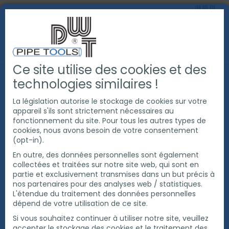
Ce site utilise des cookies et des
PRODUITS
COUPE ET CHANFREINAGE DE TUBE
technologies similaires !
EXACT COUPE TUBE
SCIES À TUBES
COUPE DES TUBE EN ACIER INOXYDABLE INOX 220
La législation autorise le stockage de cookies sur votre
appareil s'ils sont strictement nécessaires au
fonctionnement du site. Pour tous les autres types de
cookies, nous avons besoin de votre consentement
(opt-in).
En outre, des données personnelles sont également
collectées et traitées sur notre site web, qui sont en
partie et exclusivement transmises dans un but précis à
nos partenaires pour des analyses web / statistiques.
L'étendue du traitement des données personnelles
dépend de votre utilisation de ce site.
Si vous souhaitez continuer à utiliser notre site, veuillez
accepter le stockage des cookies et le traitement des