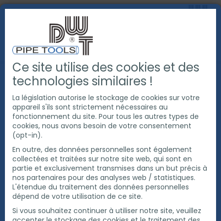
Ce site utilise des cookies et des
PRODUITS
OUTILS POUR TUBE
technologies similaires !
MANIPULATION TUYAUTERIE
SERVANTES DE TUBE
EMBOUTS À BILLES ET À ROULEAUX
La législation autorise le stockage de cookies sur votre
appareil s'ils sont strictement nécessaires au
fonctionnement du site. Pour tous les autres types de
cookies, nous avons besoin de votre consentement
(opt-in).
En outre, des données personnelles sont également
collectées et traitées sur notre site web, qui sont en
partie et exclusivement transmises dans un but précis à
nos partenaires pour des analyses web / statistiques.
L'étendue du traitement des données personnelles
dépend de votre utilisation de ce site.
Si vous souhaitez continuer à utiliser notre site, veuillez
accepter le stockage des cookies et le traitement des