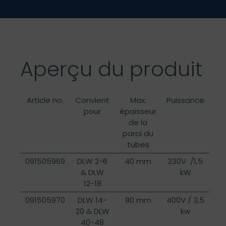
Aperçu du produit
Article no.
Convient
Max.
Puissance
pour
épaisseur
de la
paroi du
tubes
091505969
DLW 2-6
40 mm
230V /1,5
& DLW
kW
12-18
091505970
DLW 14-
80 mm
400V / 3,5
20 & DLW
kw
40-48