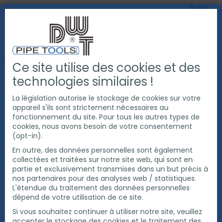
Ce site utilise des cookies et des
PRODUITS
COUPE ET CHANFREINAGE DE TUBE
technologies similaires !
MACHINES À COUPER ET CHANFREINER DE TUBE À FROID
ENTRAÎNEMENTS
SERVOMOTEUR
La législation autorise le stockage de cookies sur votre
appareil s'ils sont strictement nécessaires au
fonctionnement du site. Pour tous les autres types de
cookies, nous avons besoin de votre consentement
(opt-in).
En outre, des données personnelles sont également
collectées et traitées sur notre site web, qui sont en
partie et exclusivement transmises dans un but précis à
nos partenaires pour des analyses web / statistiques.
L'étendue du traitement des données personnelles
dépend de votre utilisation de ce site.
Si vous souhaitez continuer à utiliser notre site, veuillez
accepter le stockage des cookies et le traitement des