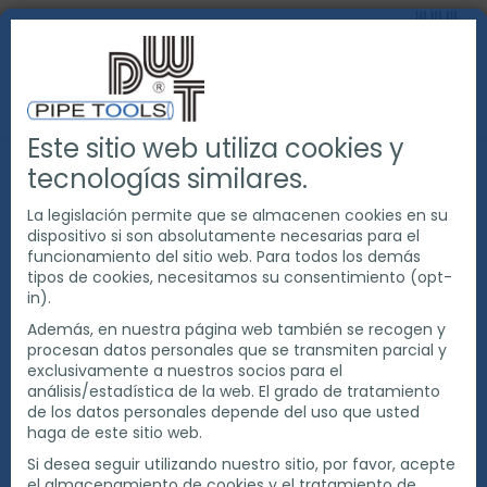
Este sitio web utiliza cookies y
PRODUCTOS
tecnologías similares.
HERRAMIENTAS PARA LA SOLDADURA DE TUBERÍAS
MANIPULACIÓN DE TUBERÍAS
La legislación permite que se almacenen cookies en su
dispositivo si son absolutamente necesarias para el
SOPORTES PARA TUBERIAS
funcionamiento del sitio web. Para todos los demás
tipos de cookies, necesitamos su consentimiento (opt-
SOPORTE PARA TUBERÍA TWIN STAND
in).
Además, en nuestra página web también se recogen y
procesan datos personales que se transmiten parcial y
exclusivamente a nuestros socios para el
análisis/estadística de la web. El grado de tratamiento
de los datos personales depende del uso que usted
haga de este sitio web.
Si desea seguir utilizando nuestro sitio, por favor, acepte
el almacenamiento de cookies y el tratamiento de